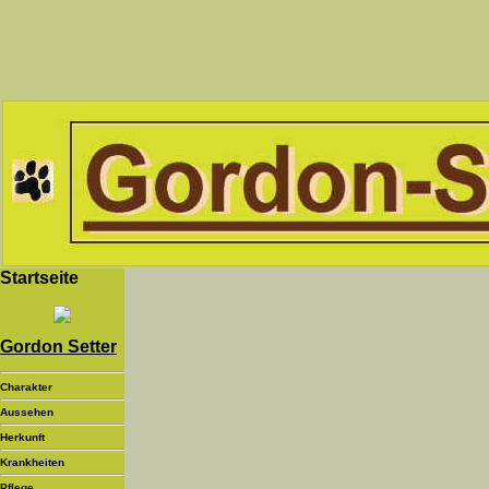
Startseite
Gordon Setter
Charakter
Aussehen
Herkunft
Krankheiten
Pflege