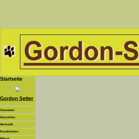
Startseite
Gordon Setter
Charakter
Aussehen
Herkunft
Krankheiten
Pflege