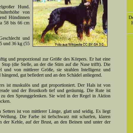
elgroßer Hund.
hulterhöhe von
D
rend Hündinnen
H
wa 58 bis 66 cm
Geschlecht und
25 und 36 kg (55
ftig und proporzional zur Größe des Körpers. Er hat eine
top (die Stelle, an der die Stirn auf die Nase trifft). Die
 und von mittlerer Größe, sie strahlen Intelligenz und
d hängend, gut befiedert und an den Schädel anliegend.
s ist muskulös und gut proportioniert. Der Hals ist von
erade und der Brustkorb tief und geräumig. Die Rute ist
is zu den Sprunggelenken. Sie wird in der Regel in Aktion
ücken.
Setters ist von mittlerer Länge, glatt und seidig. Es liegt
Wellung. Die Farbe ist tiefschwarz mit scharfen, klaren
 der Kehle, auf der Brust, an den Beinen und unter der