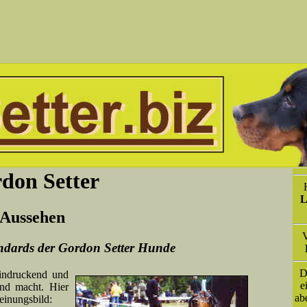
don Setter
L
Aussehen
V
ndards der Gordon Setter Hunde
D
indruckend und
e
und macht. Hier
ab
einungsbild: