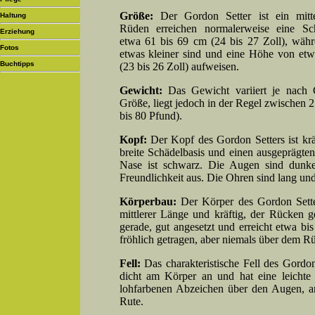
Größe:
Der Gordon Setter ist ein mitt
Haltung
Rüden erreichen normalerweise eine Sc
Erziehung
etwa 61 bis 69 cm (24 bis 27 Zoll), wäh
Fotos
etwas kleiner sind und eine Höhe von et
Buchtipps
(23 bis 26 Zoll) aufweisen.
Gewicht:
Das Gewicht variiert je nach 
Größe, liegt jedoch in der Regel zwischen 
bis 80 Pfund).
Kopf:
Der Kopf des Gordon Setters ist krä
breite Schädelbasis und einen ausgeprägten S
Nase ist schwarz. Die Augen sind dunkel
Freundlichkeit aus. Die Ohren sind lang un
Körperbau:
Der Körper des Gordon Setter
mittlerer Länge und kräftig, der Rücken g
gerade, gut angesetzt und erreicht etwa b
fröhlich getragen, aber niemals über dem R
Fell:
Das charakteristische Fell des Gordon 
dicht am Körper an und hat eine leichte 
lohfarbenen Abzeichen über den Augen, an
Rute.