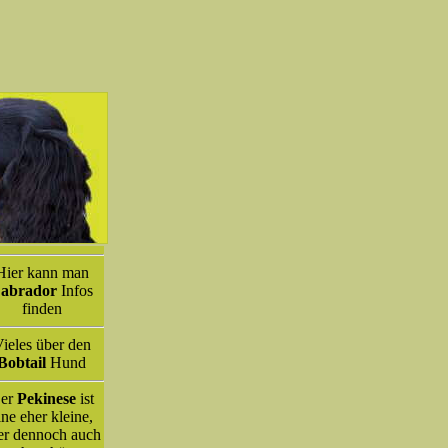
Hier kann man
abrador
Infos
finden
ieles über den
Bobtail
Hund
er
Pekinese
ist
ine eher kleine,
er dennoch auch