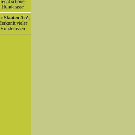
recht schöne
Hunderasse
er
Staaten A-Z
,
erkunft vieler
Hunderassen